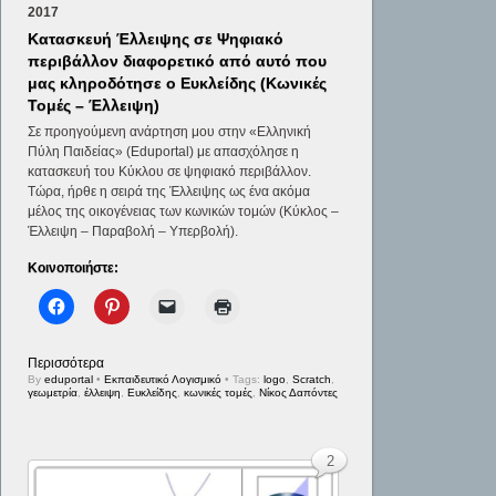
2017
Κατασκευή Έλλειψης σε Ψηφιακό
περιβάλλον διαφορετικό από αυτό που
μας κληροδότησε ο Ευκλείδης (Κωνικές
Τομές – Έλλειψη)
Σε προηγούμενη ανάρτηση μου στην «Ελληνική
Πύλη Παιδείας» (Eduportal) με απασχόλησε η
κατασκευή του Κύκλου σε ψηφιακό περιβάλλον.
Τώρα, ήρθε η σειρά της Έλλειψης ως ένα ακόμα
μέλος της οικογένειας των κωνικών τομών (Κύκλος –
Έλλειψη – Παραβολή – Υπερβολή).
Κοινοποιήστε:
Περισσότερα
By
eduportal
•
Εκπαιδευτικό Λογισμικό
• Tags:
logo
,
Scratch
,
γεωμετρία
,
έλλειψη
,
Ευκλείδης
,
κωνικές τομές
,
Νίκος Δαπόντες
2